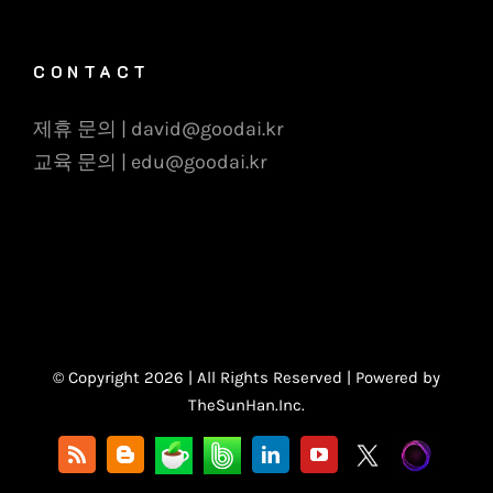
CONTACT
제휴 문의 | david@goodai.kr
교육 문의 | edu@goodai.kr
© Copyright
2026 | All Rights Reserved | Powered by
TheSunHan.Inc.
카
밴
X
Ghost
Rss
Blogger
LinkedIn
YouTube
페
드