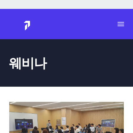
Skip
to
content
웨비나