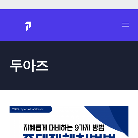
Skip
to
content
두아즈