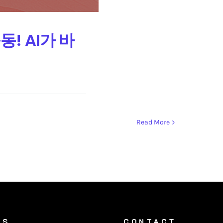
! AI가 바
Read More
SS
CONTACT