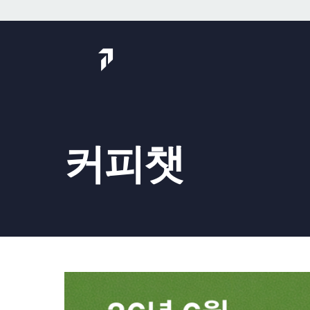
Skip
to
content
커피챗