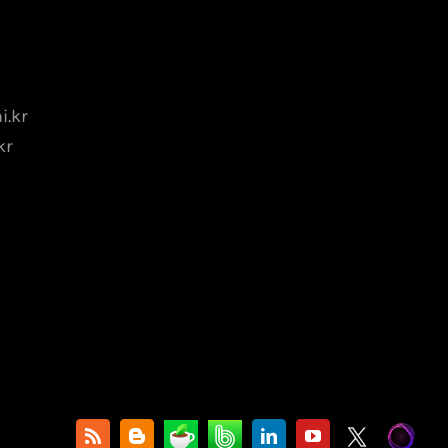
.kr
kr
카
밴
X
Ghost
Rss
Blogger
LinkedIn
YouTube
페
드