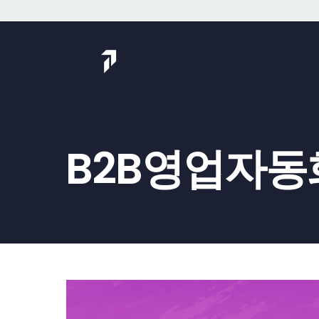
Skip
to
content
B2B영업자동